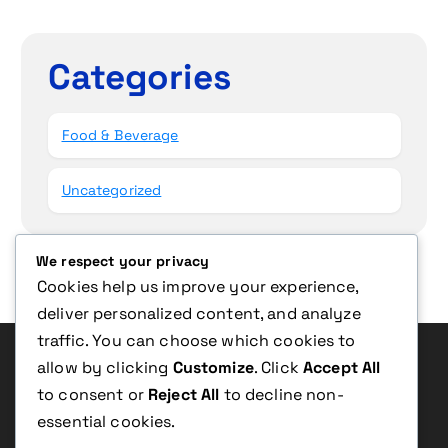
Categories
Food & Beverage
Uncategorized
We respect your privacy
Cookies help us improve your experience,
deliver personalized content, and analyze
traffic. You can choose which cookies to
allow by clicking
Customize
. Click
Accept All
to consent or
Reject All
to decline non-
N
T
I
O
L
T
E
T
E
’
G
S
U
C
H
essential cookies.