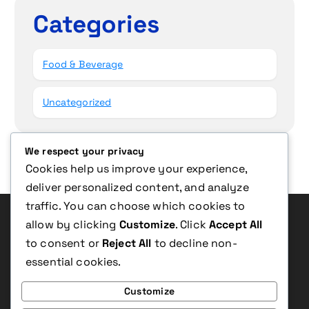
Categories
Food & Beverage
Uncategorized
We respect your privacy
Cookies help us improve your experience,
deliver personalized content, and analyze
traffic. You can choose which cookies to
allow by clicking
Customize
. Click
Accept All
to consent or
Reject All
to decline non-
H
C
S
G
U
’
E
T
E
T
L
O
I
T
N
essential cookies.
Customize